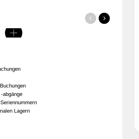
uchungen
n Buchungen
d -abgänge
d Seriennummern
nalen Lagern