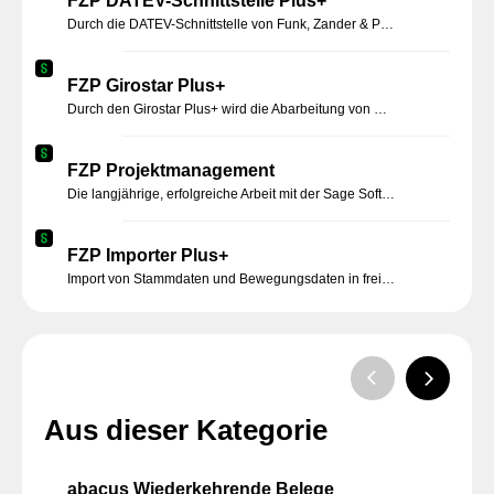
FZP DATEV-Schnittstelle Plus+
Durch die DATEV-Schnittstelle von Funk, Zander & Partner wird die Standard- Schnittstelle um wichtigen Funktionalitäten erweitert und ermöglicht eine reibungslose Integration der Sage Office Line mit der DATEV-Finanzbuchhaltung.
FZP Girostar Plus+
Durch den Girostar Plus+ wird die Abarbeitung von Kontoauszügen effizienter. Auch der Bedienkomfort wird durch beschleunigte direkte Vorkontierung von Bankauszugsdateien deutlich gesteigert.
FZP Projektmanagement
Die langjährige, erfolgreiche Arbeit mit der Sage Software und die wachsenden Kundenwünsche haben uns dazu motiviert, eine modulare Erweiterung zu erschaffen, welche die vorhandenen Anforderungen und Funktionen branchenunabhängig erfüllt.
FZP Importer Plus+
Import von Stammdaten und Bewegungsdaten in frei konfigurierbarem CSV- oder Text-Format. Importdienst für automatisierten, regelmäßigen Import.
Aus dieser Kategorie
abacus Wiederkehrende Belege