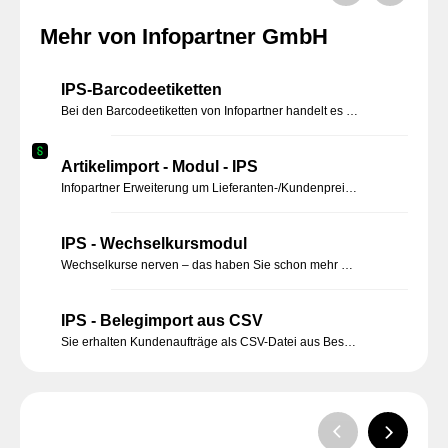
Mehr von Infopartner GmbH
IPS-Barcodeetiketten
Bei den Barcodeetiketten von Infopartner handelt es sich um ein einfach, schnell und unkompliziert nutzbares Modul, das Ihnen ermöglicht Barcode-Artikel- und Adressetiketten zu drucken
Artikelimport - Modul - IPS
Infopartner Erweiterung um Lieferanten-/Kundenpreise abzugleichen und Artikelfremddaten in die Sage 100 einfach und schnell zu importieren.
IPS - Wechselkursmodul
Wechselkurse nerven – das haben Sie schon mehr als einmal gedacht? Das lästige manuelle Eintragen stört Sie und birgt manche Fehlerquelle - Erleichtern Sie sich mit unserem Aktualisierungstool Ihren Arbeitsablauf.
IPS - Belegimport aus CSV
Sie erhalten Kundenaufträge als CSV-Datei aus Bestellportalen wie z.B. JTL? Oder wollen Wareneingänge schnell erfassen?