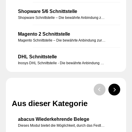
Shopware 5/6 Schnittstelle
Shopware Schnittstelle – Die bewährte Anbindung zur Sage 100 Warenwirtschaft von Inosys
Magento 2 Schnittstelle
Magento Schnittstelle – Die bewährte Anbindung zur Sage 100 Warenwirtschaft von Inosys
DHL Schnittstelle
Inosys DHL Schnittstelle - Die bewährte Anbindung zum Versanddienstleister DHL
Aus dieser Kategorie
abacus Wiederkehrende Belege
Dieses Modul bietet die Möglichkeit, durch das Festlegen von Zeitintervallen in der Belegbearbeitung, das Erzeugen dieser Belege manuell oder automatisiert ablaufen zu lassen. Sie müssen nur einmalig die Informationen und das Intervall bestimmen.