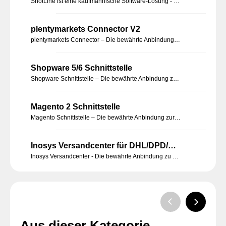
ShotLine ist eine kaufmännische Software-Lösung - basierend auf Sage 100, welche speziell für den Waffenfachhandel entwickelt wurde.
plentymarkets Connector V2
plentymarkets Connector – Die bewährte Anbindung zur Sage 100 Warenwirtschaft von Inosys
Shopware 5/6 Schnittstelle
Shopware Schnittstelle – Die bewährte Anbindung zur Sage 100 Warenwirtschaft von Inosys
Magento 2 Schnittstelle
Magento Schnittstelle – Die bewährte Anbindung zur Sage 100 Warenwirtschaft von Inosys
Inosys Versandcenter für DHL/DPD/UPS
Inosys Versandcenter - Die bewährte Anbindung zu den Versanddienstleistern DHL, DPD und UPS
Aus dieser Kategorie