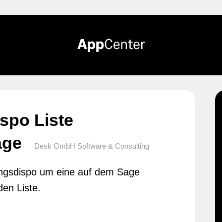
spo Liste
äge
Desk GmbH Software & Consulting
ungsdispo um eine auf dem Sage
en Liste.