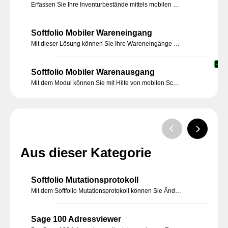
Erfassen Sie Ihre Inventurbestände mittels mobilen Scannern. Alle erfassten Artikel und Mengen werden direkt in die Sage 100 Zähllisten zurückgeschrieben.
Softfolio Mobiler Wareneingang
Mit dieser Lösung können Sie Ihre Wareneingänge mit Hilfe von mobilen Scannern erfassen und buchen.
Softfolio Mobiler Warenausgang
Mit dem Modul können Sie mit Hilfe von mobilen Scannern die Kommissionierung durchführen und die Warenausgänge buchen.
Aus dieser Kategorie
Softfolio Mutationsprotokoll
Mit dem Softfolio Mutationsprotokoll können Sie Änderungen an den Sage 100 Daten protokollieren und nachvollziehen.
Sage 100 Adressviewer