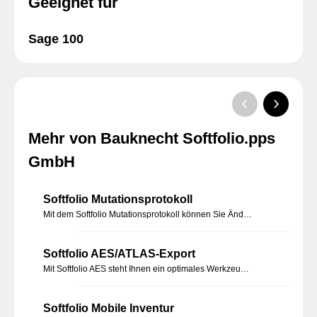
Geeignet für
Sage 100
Mehr von Bauknecht Softfolio.pps
GmbH
Softfolio Mutationsprotokoll
Mit dem Softfolio Mutationsprotokoll können Sie Änderungen an den Sage 100 Daten protokollieren und nachvollziehen.
Softfolio AES/ATLAS-Export
Mit Softfolio AES steht Ihnen ein optimales Werkzeug zur Verfügung, mit dem Sie Ihre Prozesse im Bereich der Zollabwicklung erheblich beschleunigen und gleichzeitig zuverlässiger und einfacher gestalten können.
Softfolio Mobile Inventur