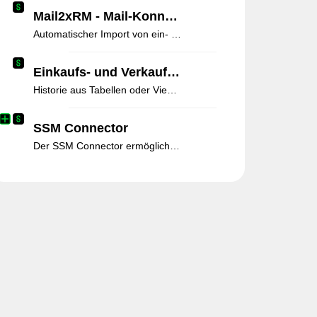
Mail2xRM - Mail-Konnektor zum Sage
Automatischer Import von ein- und ausgehenden Mails in das xRM.
Einkaufs- und Verkaufshistorie
Historie aus Tabellen oder Views anzeigen und in Positionsdialog übernehmen.
SSM Connector
Der SSM Connector ermöglicht die automatische Synchronisation von Stamm- und Bewegungsdaten zwischen Sage 100 und dem Sage Sales Manager.