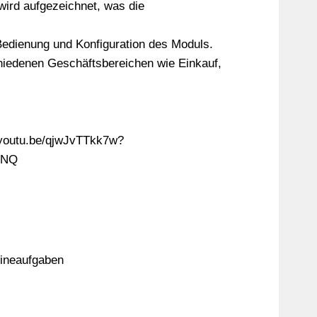
wird aufgezeichnet, was die
 Bedienung und Konfiguration des Moduls.
schiedenen Geschäftsbereichen wie Einkauf,
//youtu.be/qjwJvTTkk7w?
yNQ
tineaufgaben