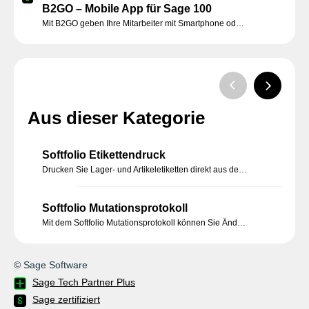
B2GO – Mobile App für Sage 100
Mit B2GO geben Ihre Mitarbeiter mit Smartphone oder Tablet Daten ein. Exakt 1mal. Direkt vor Ort. Ganz ohne Zettelwirtschaft. Das spart Zeit und verhindert Fehler.
Aus dieser Kategorie
Softfolio Etikettendruck
Drucken Sie Lager- und Artikeletiketten direkt aus der Sage 100.
Softfolio Mutationsprotokoll
Mit dem Softfolio Mutationsprotokoll können Sie Änderungen an den Sage 100 Daten protokollieren und nachvollziehen.
© Sage Software
Sage Tech Partner Plus
Sage zertifiziert