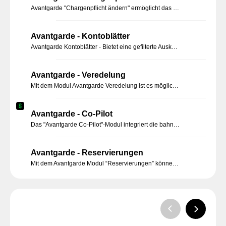
Avantgarde "Chargenpflicht ändern" ermöglicht das nachträgliche Ändern der Chargenpflicht von Artikeln mit bestehenden Lagerbuchungen/Beständen.
Avantgarde - Kontoblätter
Avantgarde Kontoblätter - Bietet eine gefilterte Auskunft mit komfortabler Bedienung über alle Konten (Sachkonto, Debitor, Kreditor) , die eine chronologische Navigierung ermöglicht
Avantgarde - Veredelung
Mit dem Modul Avantgarde Veredelung ist es möglich Artikel ohne eine Produktion zu veredeln.
Avantgarde - Co-Pilot
Das "Avantgarde Co-Pilot"-Modul integriert die bahnbrechende ChatGPT-Funktion nahtlos in Sage 100. Es nutzt KI-Technologie für Texte, Datenanalyse und rationalisiert Aufgaben für optimale Effizienz und fundierte Entscheidungen.
Avantgarde - Reservierungen
Mit dem Avantgarde Modul “Reservierungen” können im Verkaufsprozess der Warenwirtschaft Mengen von Beständen auf Lagern und Bestellungen reserviert werden.