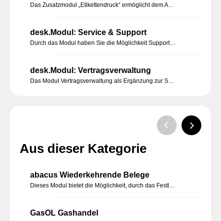
Das Zusatzmodul „Etikettendruck“ ermöglicht dem Anwender aus der Office Line heraus Etiketten anzufertigen und anschließend zu drucken.
desk.Modul: Service & Support
Durch das Modul haben Sie die Möglichkeit Supports schneller und effektiver zu erfassen und zu bearbeiten. Zu einem Support können verschiedene Mitarbeiter hinterlegt werden.
desk.Modul: Vertragsverwaltung
Das Modul Vertragsverwaltung als Ergänzung zur Sage Office Line Warenwirtschaft ermöglicht die Anlage, Abrechnung und Verwaltung von Verträgen.
Aus dieser Kategorie
abacus Wiederkehrende Belege
Dieses Modul bietet die Möglichkeit, durch das Festlegen von Zeitintervallen in der Belegbearbeitung, das Erzeugen dieser Belege manuell oder automatisiert ablaufen zu lassen. Sie müssen nur einmalig die Informationen und das Intervall bestimmen.
GasOL Gashandel