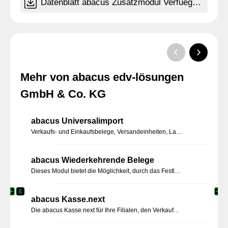
Datenblatt abacus Zusatzmodul Verfuegbarkeitsanzeige Dez 2020.pdf
Mehr von abacus edv-lösungen
GmbH & Co. KG
abacus Universalimport
Verkaufs- und Einkaufsbelege, Versandeinheiten, Lagerbewegungen, Adressen, Absatzpläne und Inventuren schnell und einfach importieren.
abacus Wiederkehrende Belege
Dieses Modul bietet die Möglichkeit, durch das Festlegen von Zeitintervallen in der Belegbearbeitung, das Erzeugen dieser Belege manuell oder automatisiert ablaufen zu lassen. Sie müssen nur einmalig die Informationen und das Intervall bestimmen.
abacus Kasse.next
Die abacus Kasse.next für Ihre Filialen, den Verkaufswagen oder den Messestand gewährleistet eine einfache, schnelle und komfortable Erfassung von Kassenbelegen.