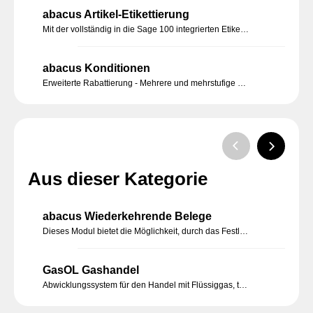
abacus Artikel-Etikettierung
Mit der vollständig in die Sage 100 integrierten Etikettierungslösung Zeit sparen. Schnell und einfach Etiketten designen und den Etikettierungsprozess selbst definieren.
abacus Konditionen
Erweiterte Rabattierung - Mehrere und mehrstufige Konditionen im Verkaufsbeleg in der Sage 100 darstellen
Aus dieser Kategorie
abacus Wiederkehrende Belege
Dieses Modul bietet die Möglichkeit, durch das Festlegen von Zeitintervallen in der Belegbearbeitung, das Erzeugen dieser Belege manuell oder automatisiert ablaufen zu lassen. Sie müssen nur einmalig die Informationen und das Intervall bestimmen.
GasOL Gashandel
Abwicklungssystem für den Handel mit Flüssiggas, technischen und medizinischen Gasen, Kohlensäure, sonstigen Spezialgasen.