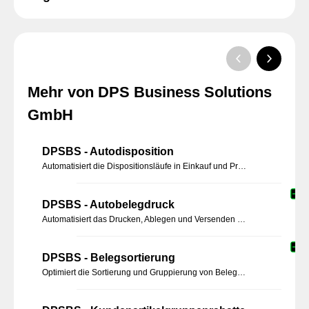
Mehr von DPS Business Solutions
GmbH
DPSBS - Autodisposition
Automatisiert die Dispositionsläufe in Einkauf und Produktion. Dispositionsstapel werden serverseitig erstellt, parametrisierbar nach Zeitintervall und Dispositionsgruppen – mehr Effizienz und Transparenz.
DPSBS - Autobelegdruck
Automatisiert das Drucken, Ablegen und Versenden von Einkaufs-, Verkaufs- und Mahnbelegen in Sage 100. Flexible Konfigurationen und zeitgesteuerte Prozesse sparen Zeit und optimieren Arbeitsabläufe.
DPSBS - Belegsortierung
Optimiert die Sortierung und Gruppierung von Belegpositionen in Sage 100 nach Artikelnummer oder Artikelgruppen für eine bessere Übersichtlichkeit.