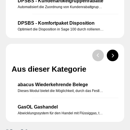
DPSBS - Kundenartikelgruppenrabatte
Automatisiert die Zuordnung von Kundenrabattgruppen zu Artikelgruppen in Sage 100, um individuelle Rabatte effizient zu verwalten.
DPSBS - Komfortpaket Disposition
Optimiert die Disposition in Sage 100 durch rollierende Bestandsauskunft, automatische Lieferterminkalkulation und erweiterte Bestandsprüfung.
Aus dieser Kategorie
abacus Wiederkehrende Belege
Dieses Modul bietet die Möglichkeit, durch das Festlegen von Zeitintervallen in der Belegbearbeitung, das Erzeugen dieser Belege manuell oder automatisiert ablaufen zu lassen. Sie müssen nur einmalig die Informationen und das Intervall bestimmen.
GasOL Gashandel
Abwicklungssystem für den Handel mit Flüssiggas, technischen und medizinischen Gasen, Kohlensäure, sonstigen Spezialgasen.