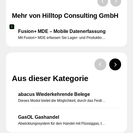
Mehr von Hilltop Consulting GmbH
Fusion+ MDE – Mobile Datenerfassung
Mit Fusion+ MDE erfassen Sie Lager- und Produktionsprozesse mobil und in Echtzeit direkt in Ihrer Sage 100 – für weniger Fehler, mehr Effizienz und jederzeit aktuelle Bestände.
Aus dieser Kategorie
abacus Wiederkehrende Belege
Dieses Modul bietet die Möglichkeit, durch das Festlegen von Zeitintervallen in der Belegbearbeitung, das Erzeugen dieser Belege manuell oder automatisiert ablaufen zu lassen. Sie müssen nur einmalig die Informationen und das Intervall bestimmen.
GasOL Gashandel
Abwicklungssystem für den Handel mit Flüssiggas, technischen und medizinischen Gasen, Kohlensäure, sonstigen Spezialgasen.