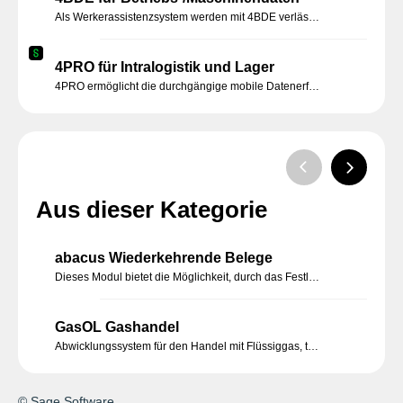
Als Werkerassistenzsystem werden mit 4BDE verlässlich Ist-Daten erfasst und an das Produktionsmodul transferiert. Mit 4MDE werden Maschinendaten über Soft-/ Hardware automatisch ermittelt und dadurch die Produktivität um 20-50% verbessert.
4PRO für Intralogistik und Lager
4PRO ermöglicht die durchgängige mobile Datenerfassung und Steuerung aller Lager-und Logistikprozesse vom Wareneinausgang, Umlagern, Kommissionieren, Transport bis zur Inventur. Integration Automatiklager und fahrerlose Transportsysteme (FTS/AGV).
Aus dieser Kategorie
abacus Wiederkehrende Belege
Dieses Modul bietet die Möglichkeit, durch das Festlegen von Zeitintervallen in der Belegbearbeitung, das Erzeugen dieser Belege manuell oder automatisiert ablaufen zu lassen. Sie müssen nur einmalig die Informationen und das Intervall bestimmen.
GasOL Gashandel
Abwicklungssystem für den Handel mit Flüssiggas, technischen und medizinischen Gasen, Kohlensäure, sonstigen Spezialgasen.
© Sage Software