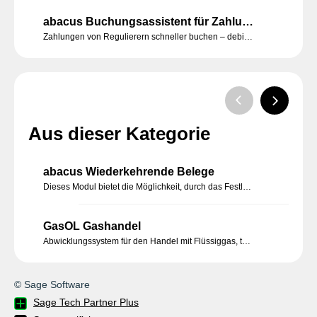
abacus Buchungsassistent für Zahlungsregulierer
Zahlungen von Regulierern schneller buchen – debitorenübergreifende Erfassung von Zahlungsavisen zielorientiert und beleglos abwickeln.
Aus dieser Kategorie
abacus Wiederkehrende Belege
Dieses Modul bietet die Möglichkeit, durch das Festlegen von Zeitintervallen in der Belegbearbeitung, das Erzeugen dieser Belege manuell oder automatisiert ablaufen zu lassen. Sie müssen nur einmalig die Informationen und das Intervall bestimmen.
GasOL Gashandel
Abwicklungssystem für den Handel mit Flüssiggas, technischen und medizinischen Gasen, Kohlensäure, sonstigen Spezialgasen.
© Sage Software
Sage Tech Partner Plus