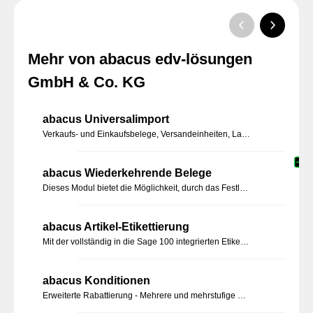
Mehr von abacus edv-lösungen
GmbH & Co. KG
abacus Universalimport
Verkaufs- und Einkaufsbelege, Versandeinheiten, Lagerbewegungen, Adressen, Absatzpläne und Inventuren schnell und einfach importieren.
abacus Wiederkehrende Belege
Dieses Modul bietet die Möglichkeit, durch das Festlegen von Zeitintervallen in der Belegbearbeitung, das Erzeugen dieser Belege manuell oder automatisiert ablaufen zu lassen. Sie müssen nur einmalig die Informationen und das Intervall bestimmen.
abacus Artikel-Etikettierung
Mit der vollständig in die Sage 100 integrierten Etikettierungslösung Zeit sparen. Schnell und einfach Etiketten designen und den Etikettierungsprozess selbst definieren.
abacus Konditionen
Erweiterte Rabattierung - Mehrere und mehrstufige Konditionen im Verkaufsbeleg in der Sage 100 darstellen