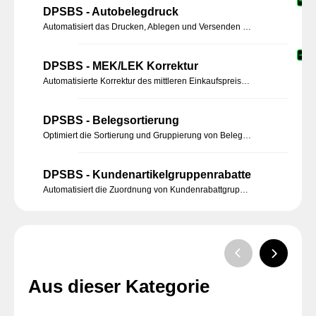
DPSBS - Autobelegdruck
Automatisiert das Drucken, Ablegen und Versenden von Einkaufs-, Verkaufs- und Mahnbelegen in Sage 100. Flexible Konfigurationen und zeitgesteuerte Prozesse sparen Zeit und optimieren Arbeitsabläufe.
DPSBS - MEK/LEK Korrektur
Automatisierte Korrektur des mittleren Einkaufspreises (MEK) für mehrere Artikel in Sage 100. Lagerbestände werden systematisch aus- und wieder eingebucht, um Berechnungsfehler zu vermeiden.
DPSBS - Belegsortierung
Optimiert die Sortierung und Gruppierung von Belegpositionen in Sage 100 nach Artikelnummer oder Artikelgruppen für eine bessere Übersichtlichkeit.
DPSBS - Kundenartikelgruppenrabatte
Automatisiert die Zuordnung von Kundenrabattgruppen zu Artikelgruppen in Sage 100, um individuelle Rabatte effizient zu verwalten.
Aus dieser Kategorie