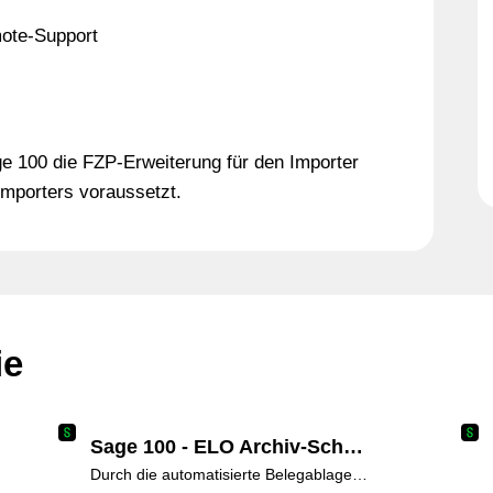
mote-Support
ge 100 die FZP-Erweiterung für den Importer
Importers voraussetzt.
ie
Sage 100 - ELO Archiv-Schnittstelle
Durch die automatisierte Belegablage und Zuordnung zu Vorgängen werden Suchzeiten deutlich reduziert und ein schneller, ganzheitlicher Überblick geschaffen. Schnelle Informationsverfügbarkeit wird durch diesen Digitalisierungsprozess gewährleistet.